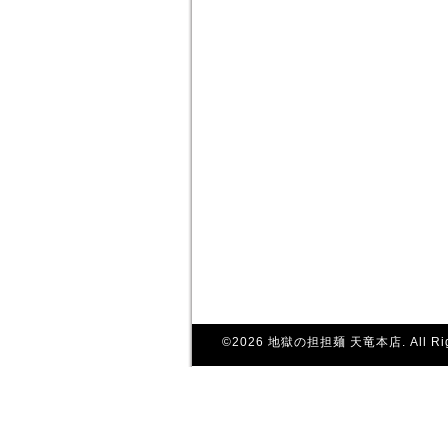
©2026
地獄の担担麺 天竜本店
. All R