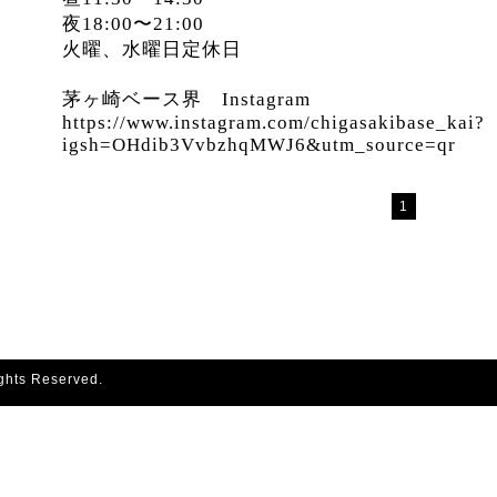
夜18:00〜21:00
火曜、水曜日定休日
茅ヶ崎ベース界 Instagram
https://www.instagram.com/chigasakibase_kai?
igsh=OHdib3VvbzhqMWJ6&utm_source=qr
1
ights Reserved.