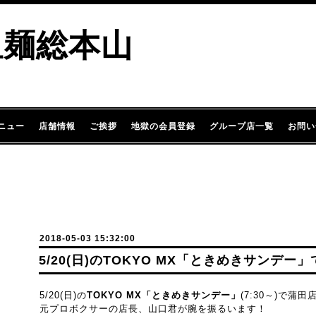
担麺総本山
ニュー
店舗情報
ご挨拶
地獄の会員登録
グループ店一覧
お問い
2018-05-03 15:32:00
5/20(日)のTOKYO MX「ときめきサンデ
5/20(日)の
TOKYO MX「ときめきサンデー」
(7:30～)で蒲
元プロボクサーの店長、山口君が腕を振るいます！